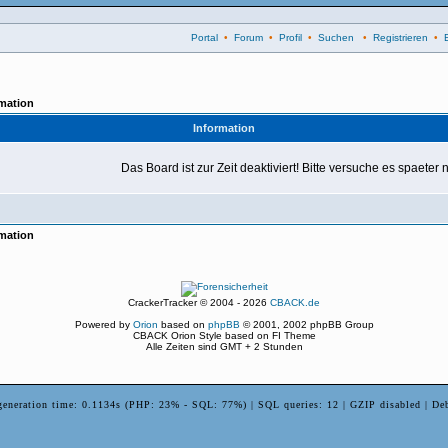
Portal
•
Forum
•
Profil
•
Suchen
•
Registrieren
•
mation
Information
Das Board ist zur Zeit deaktiviert! Bitte versuche es spaeter
mation
CrackerTracker © 2004 - 2026
CBACK.de
Powered by
Orion
based on
phpBB
© 2001, 2002 phpBB Group
CBACK Orion Style based on FI Theme
Alle Zeiten sind GMT + 2 Stunden
generation time: 0.1134s (PHP: 23% - SQL: 77%) | SQL queries: 12 | GZIP disabled | De