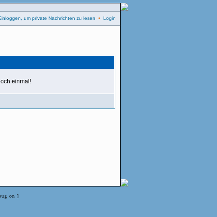
Einloggen, um private Nachrichten zu lesen
•
Login
 noch einmal!
bug on ]