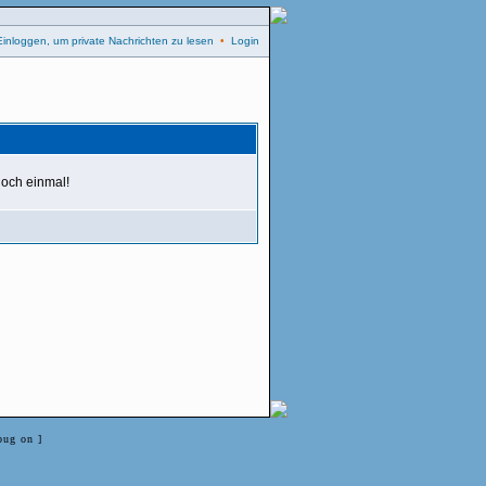
Einloggen, um private Nachrichten zu lesen
•
Login
 noch einmal!
bug on ]