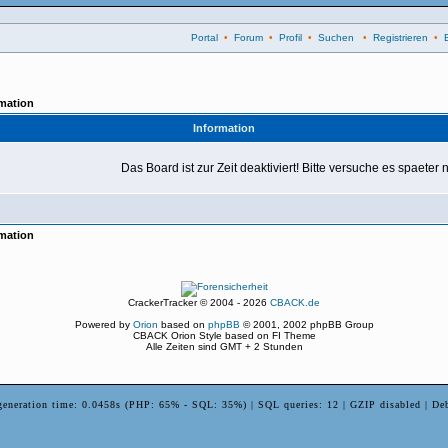
Portal
•
Forum
•
Profil
•
Suchen
•
Registrieren
•
mation
Information
Das Board ist zur Zeit deaktiviert! Bitte versuche es spaeter
mation
CrackerTracker © 2004 - 2026
CBACK.de
Powered by
Orion
based on
phpBB
© 2001, 2002 phpBB Group
CBACK Orion Style based on FI Theme
Alle Zeiten sind GMT + 2 Stunden
generation time: 0.0458s (PHP: 65% - SQL: 35%) | SQL queries: 12 | GZIP disabled | De